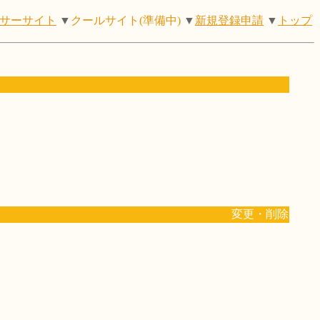
サーサイト
▼
クールサイト(準備中)
▼
新規登録申請
▼
トップ
変更・削除