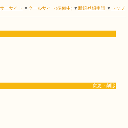
サーサイト
▼
クールサイト(準備中)
▼
新規登録申請
▼
トップ
変更・削除