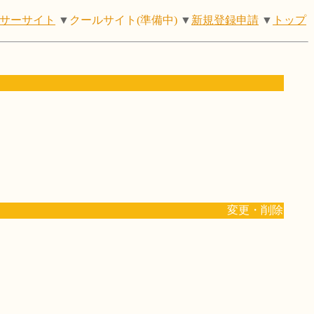
サーサイト
▼
クールサイト(準備中)
▼
新規登録申請
▼
トップ
変更・削除