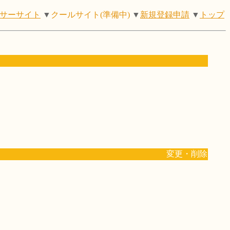
サーサイト
▼
クールサイト(準備中)
▼
新規登録申請
▼
トップ
変更・削除