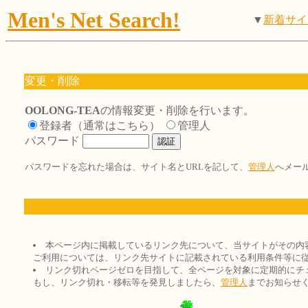
Men's Net Search!
▼
新着サイ
変更・削除
OOLONG-TEA
の情報変更・削除を行います。
登録者（通常はこちら）
管理人
パスワード
パスワードを忘れた場合は、サイト名とURLを記して、
管理人
へメー
本ページ内に掲載しているリンク先について、当サイトがその内
ご利用については、リンク先サイトに記載されている利用条件等に
リンク切れページゼロを目指して、全ページを対象に定期的にチ
もし、リンク切れ・移転等を発見しましたら、
管理人
までお知らせ