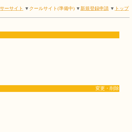
サーサイト
▼
クールサイト(準備中)
▼
新規登録申請
▼
トップ
変更・削除