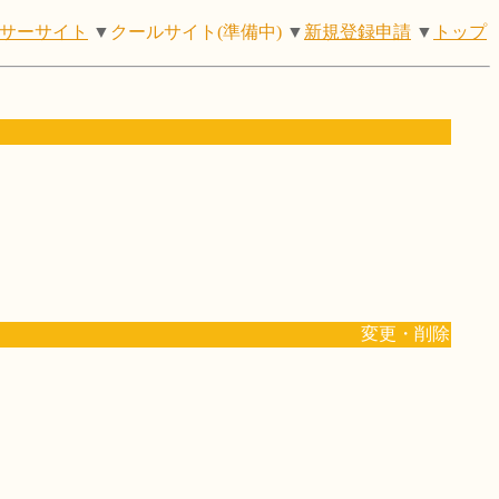
サーサイト
▼
クールサイト(準備中)
▼
新規登録申請
▼
トップ
変更・削除