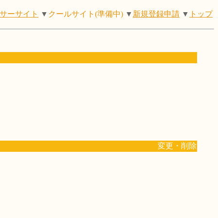
サーサイト
▼
クールサイト(準備中)
▼
新規登録申請
▼
トップ
変更・削除