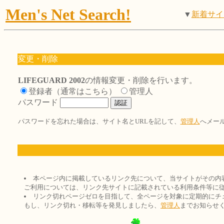
Men's Net Search!
▼
新着サイ
変更・削除
LIFEGUARD 2002
の情報変更・削除を行います。
登録者（通常はこちら）
管理人
パスワード
パスワードを忘れた場合は、サイト名とURLを記して、
管理人
へメー
本ページ内に掲載しているリンク先について、当サイトがその内
ご利用については、リンク先サイトに記載されている利用条件等に
リンク切れページゼロを目指して、全ページを対象に定期的にチ
もし、リンク切れ・移転等を発見しましたら、
管理人
までお知らせ