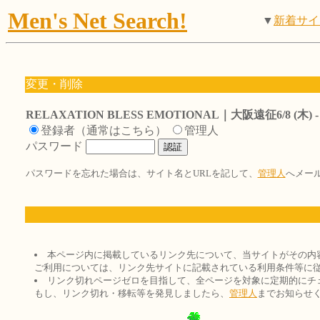
Men's Net Search!
▼
新着サイ
変更・削除
RELAXATION BLESS EMOTIONAL｜大阪遠征6/8 (木) - 6
登録者（通常はこちら）
管理人
パスワード
パスワードを忘れた場合は、サイト名とURLを記して、
管理人
へメー
本ページ内に掲載しているリンク先について、当サイトがその内
ご利用については、リンク先サイトに記載されている利用条件等に
リンク切れページゼロを目指して、全ページを対象に定期的にチ
もし、リンク切れ・移転等を発見しましたら、
管理人
までお知らせ