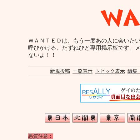
ＷＡＮＴＥＤは、もう一度あの人に会いた
呼びかける、たずねびと専用掲示板です。
ないよ！！
新規投稿
一覧表示
トピック表示
編集
悪質注意：