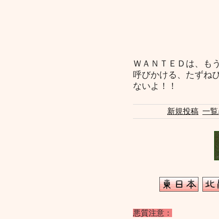
ＷＡＮＴＥＤは、も
呼びかける、たずね
ないよ！！
新規投稿
一覧
悪質注意：