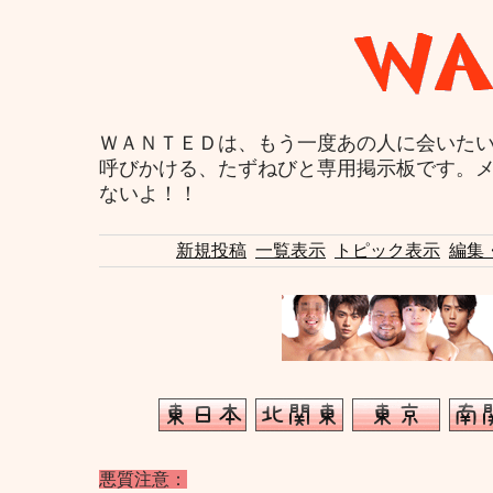
ＷＡＮＴＥＤは、もう一度あの人に会いた
呼びかける、たずねびと専用掲示板です。
ないよ！！
新規投稿
一覧表示
トピック表示
編集
悪質注意：