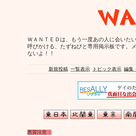
ＷＡＮＴＥＤは、もう一度あの人に会いた
呼びかける、たずねびと専用掲示板です。
ないよ！！
新規投稿
一覧表示
トピック表示
編集
悪質注意：