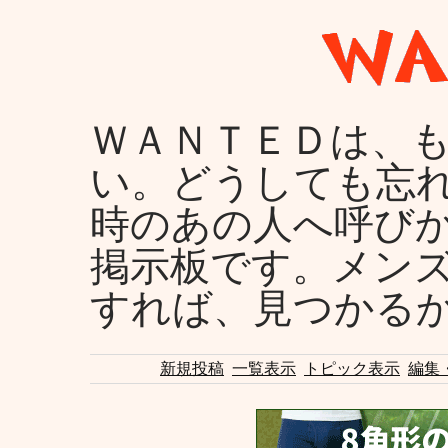
ＷＡＮＴＥＤは、
い。どうしても忘
時のあの人へ呼び
掲示板です。メン
すれば、見つかる
新規投稿
一覧表示
トピック表示
編集