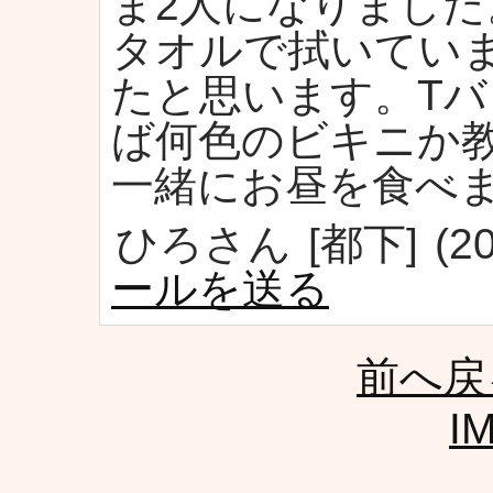
ま2人になりまし
タオルで拭いてい
たと思います。T
ば何色のビキニか
一緒にお昼を食べ
ひろさん
[都下]
(2
ールを送る
前へ戻
I