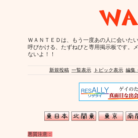
ＷＡＮＴＥＤは、もう一度あの人に会いた
呼びかける、たずねびと専用掲示板です。
ないよ！！
新規投稿
一覧表示
トピック表示
編集
悪質注意：