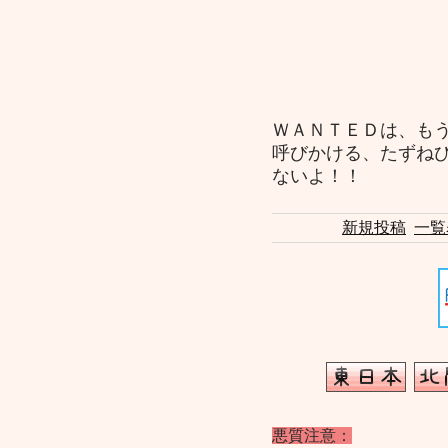
ＷＡＮＴＥＤは、も
呼びかける、たずね
ないよ！！
新規投稿
一覧
悪質注意：