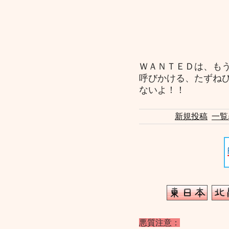
ＷＡＮＴＥＤは、も
呼びかける、たずね
ないよ！！
新規投稿
一覧
悪質注意：