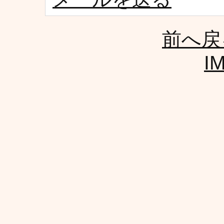
前へ戻
I