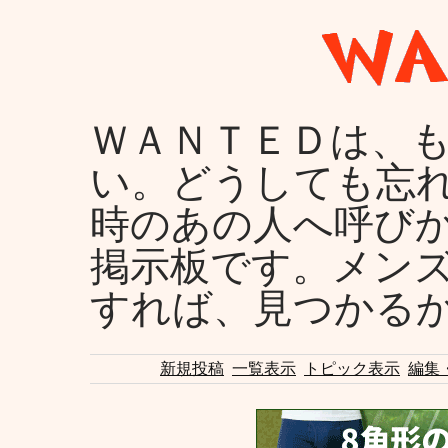
ＷＡＮＴＥＤは、
い。どうしても忘
時のあの人へ呼び
掲示板です。メン
すれば、見つかる
新規投稿
一覧表示
トピック表示
編集