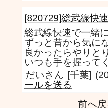
[820729]総武線快
総武線快速で一緒
ずっと昔から気に
良かったらやりと
いつも手を握って
だいさん
[千葉]
(2
ールを送る
前へ戻