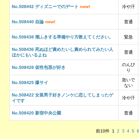
No.508442 ディズニーでのデート
new!
冷や汗
No.508440 自論
new!
普通
No.508438 潮ふきする準備やり方教えてください。
緊急
No.508436 死ぬほど責めたいし責められてみたい人
普通
ほかにもいるよね
のんび
No.508428 仮性包茎が好き
り
急いで
No.508425 爆サイ
ない
No.508422 女装男子好きノンケに恋してしまったゲ
冷や汗
イです
No.508420 新宿中央公園
普通
前10件
1
2
3
4
5