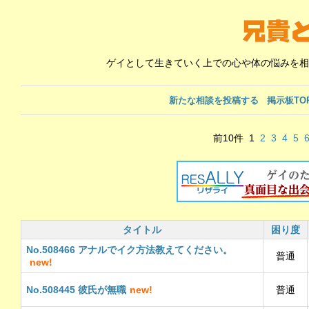
ゲイとして生きていく上での心や体の悩みを相
新たな相談を投稿する
掲示板TO
前10件
1
2
3
4
5
タイトル
困り度
No.508466 アナルでイク方法教えてください。
普通
new!
No.508445 彼氏が無職
new!
普通