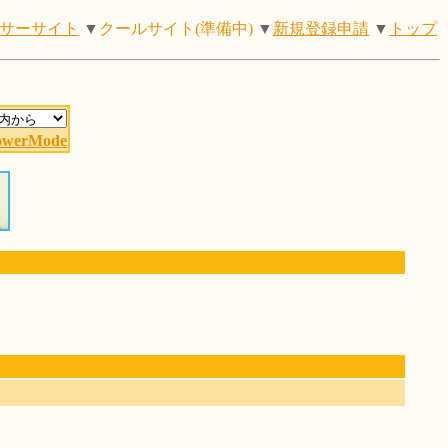
サーサイト
▼
クールサイト(準備中)
▼
新規登録申請
▼
トップ
owerMode