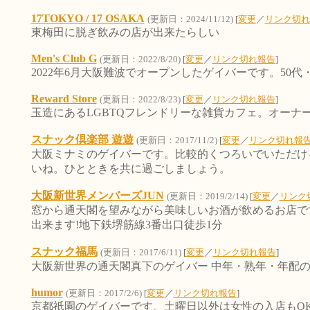
17TOKYO / 17 OSAKA
(更新日：2024/11/12)
[
変更
／
リンク切れ
東梅田に脱ぎ飲みの店が出来たらしい
Men's Club G
(更新日：2022/8/20)
[
変更
／
リンク切れ報告
]
2022年6月大阪難波でオープンしたゲイバーです。50
Reward Store
(更新日：2022/8/23)
[
変更
／
リンク切れ報告
]
玉造にあるLGBTQフレンドリーな雑貨カフェ。オーナ
スナック倶楽部 遊遊
(更新日：2017/11/2)
[
変更
／
リンク切れ報
大阪ミナミのゲイバーです。比較的くつろいでいただけ
いね。ひとときを共に過ごしましょう。
大阪新世界メンバーズJUN
(更新日：2019/2/14)
[
変更
／
リンク
窓から通天閣を望みながら美味しいお酒が飲めるお店です
出来ます!地下鉄堺筋線3番出口徒歩1分
スナック福馬
(更新日：2017/6/11)
[
変更
／
リンク切れ報告
]
大阪新世界の通天閣真下のゲイバー 中年・熟年・年配
humor
(更新日：2017/2/6)
[
変更
／
リンク切れ報告
]
京都祇園のゲイバーです。土曜日以外は女性の入店もO