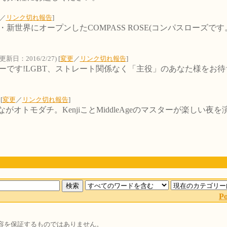
／
リンク切れ報告
]
新世界にオープンしたCOMPASS ROSE(コンパスローズ
(更新日：2016/2/27)
[
変更
／
リンク切れ報告
]
ーです!LGBT、ストレート関係なく「主役」のあなた様をお
[
変更
／
リンク切れ報告
]
いお店。みんながオトモダチ。KenjiことMiddleAgeのマスター
P
容を保証するものではありません。