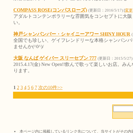
COMPASS ROSE(コンパスローズ)
(更新日：2016/5/17)
[
変更
アダルトコンテンポラリーな雰囲気をコンセプトに大阪・
い。
神戸シャンパンバー・シャイニーアワー SHINY HOUR
全国でも珍しい、ゲイフレンドリーな本格シャンパンバ
ませんか(^0^)/
大阪 なんば ゲイバー スリーセブン 777
(更新日：2015/5/27)
2015.4.17(金) New Open!!飲んで歌って楽し
ります。
1
2
3
4
5
6
7
次の10件>>
本ページ内に掲載しているリンク先について、当サイトがその内