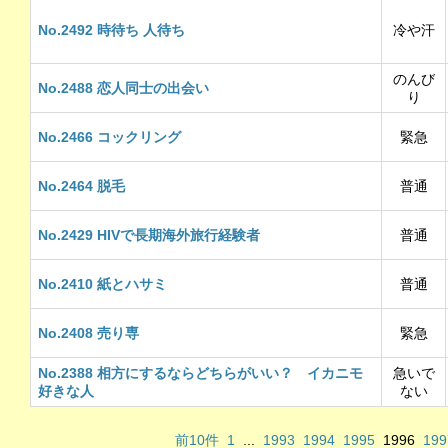
No.2492 時待ち 人待ち
冷や汗
のんび
No.2488 恋人同士の出会い
り
No.2466 コックリング
緊急
No.2464 脱毛
普通
No.2429 HIVで長期海外旅行経験者
普通
No.2410 紙とハサミ
普通
No.2408 売り専
緊急
No.2388 相方にするならどちらがいい？ イカニモ
急いで
好きな人
ない
前10件
1
...
1993
1994
1995
1996
199